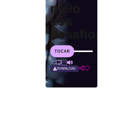
meio
aos
desafios
TOCAR
1X
DOWNLOAD