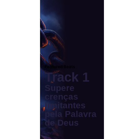
Featured Beats
Track 1
Supere
crenças
limitantes
pela Palavra
de Deus