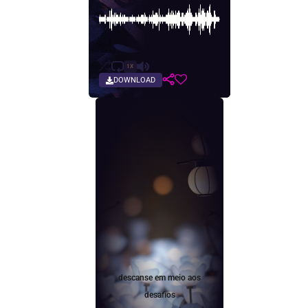
1X
DOWNLOAD
descanse em meio aos
desafios