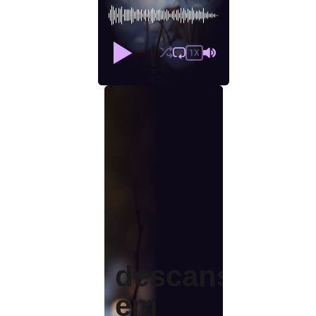
1X
descanse
em