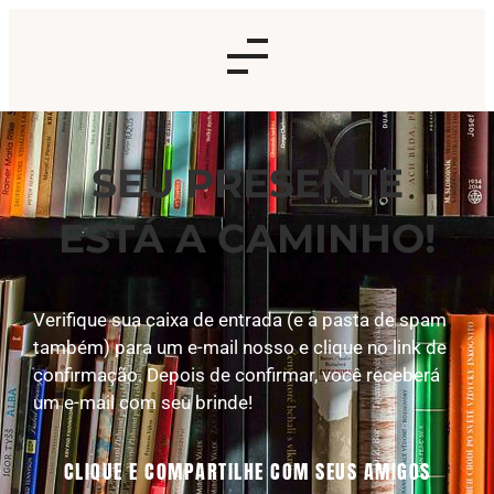
SEU PRESENTE
ESTÁ A CAMINHO!
Verifique sua caixa de entrada (e a pasta de spam
também) para um e-mail nosso e clique no link de
confirmação. Depois de confirmar, você receberá
um e-mail com seu brinde!
CLIQUE E COMPARTILHE COM SEUS AMIGOS